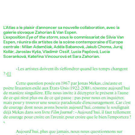
L’Atlas a le plaisir d’annoncer sa nouvelle collaboration, avec la
galerie slovaque Zahorian & Van Espen.
L’exposition
Eye of the storm
, sous le commissariat de Silvia Van
Espen, réunira dix artistes de la scène contemporaine d’Europe
centrale : Milan Adamčiak, Adéla Babanová, Jakub Choma, Juraj
Kollár, Jaroslav Kyša, Vladimír Ossif, Lucia Papčová, Lucia
Sceranková, Kateřina Vincourová et Sara Zahorian.
« Les artistes doivent-ils s’effondrer quand les temps changent
? »
[1]
Cette question posée en 1967 par Jonas Mekas, cinéaste et
poète lituanien exilé aux États-Unis (1922-2018), résonne aujourd’hui
de manière singulière. Elle nous invite à décrypter le présent à l’aune
de ce qui n’est plus ou de ce qui passe : pas pour nous en inquiéter,
mais pour y trouver une source paradoxale d’encouragement. Car c’est
de courage dont nous avons besoin aujourd’hui, comme le soulignait
déjà Mekas dans son livre
Film Journal
: « Aujourd’hui, il faut tellement
de courage pour croire en l’avenir, pour croire que le bien l’emportera !
».
Aujourd’hui, plus que jamais, nous nous questionnons sur