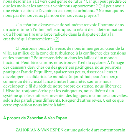
nous désormais ? Et vers quel genre de futur ? Car qui peut prédire ce
que les mois et les années à venir nous apporteront ? Qui peut avoir
une vision claire de l’avenir en ces temps turbulents ? Ne manquons-
nous pas de nouveaux plans ou de nouveaux projets ?
« La création d’œuvres et de soi-même renvoie l’homme dans
un acte intime à l’infini préhistorique, au néant de la détermination
d’où l’homme tire une force radicale dans la dispute et dans la
créativité qui s’entremêlent. »
[2]
Choisirons-nous, à l’inverse, de nous immerger au cœur de la
ville, au milieu de la zone de turbulence, à la confluence des tensions
et des courants ? Pour rester debout dans les failles d’un monde
fluctuant. Peut-être saurons-nous trouver l’œil du cyclone. À l’image
des danseurs derviches ou des guerriers pacifiques, nous pourrons
pratiquer l’art de l’équilibre, apaiser nos peurs, tisser des liens et
développer la solidarité. Le monde d’aujourd’hui peut être perçu
comme un défi crucial lancé à notre humanité : saurons-nous
développer le fil du récit de notre propre existence, nous libérer de
l’Histoire, toujours écrite par les vainqueurs, nous libérer d’un
système qui s’essouffle, et inventer des logiques inconnues, nouvelles,
selon des paradigmes différents. Risquer d’autres rêves. C’est ce que
cette exposition nous invite à faire.
À propos de Zahorian & Van Espen
ZAHORIAN & VAN ESPEN est une galerie d’art contemporain