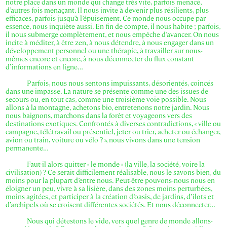
notre place dans un monde qui change très vite, parfois menacé,
d’autres fois menaçant. Il nous invite à devenir plus résilients, plus
efficaces, parfois jusqu’à l’épuisement. Ce monde nous occupe par
essence, nous inquiète aussi. En fin de compte, il nous habite ; parfois,
il nous submerge complètement, et nous empêche d’avancer. On nous
incite à méditer, à être zen, à nous détendre, à nous engager dans un
développement personnel ou une thérapie, à travailler sur nous-
mêmes encore et encore, à nous déconnecter du flux constant
d’informations en ligne…
Parfois, nous nous sentons impuissants, désorientés, coincés
dans une impasse. La nature se présente comme une des issues de
secours ou, en tout cas, comme une troisième voie possible. Nous
allons à la montagne, achetons bio, entretenons notre jardin. Nous
nous baignons, marchons dans la forêt et voyageons vers des
destinations exotiques. Confrontés à diverses contradictions, « ville ou
campagne, télétravail ou présentiel, jeter ou trier, acheter ou échanger,
avion ou train, voiture ou vélo ? », nous vivons dans une tension
permanente…
Faut-il alors quitter « le monde » (la ville, la société, voire la
civilisation) ? Ce serait difficilement réalisable, nous le savons bien, du
moins pour la plupart d’entre nous. Peut-être pouvons-nous nous en
éloigner un peu, vivre à sa lisière, dans des zones moins perturbées,
moins agitées, et participer à la création d’oasis, de jardins, d’îlots et
d’archipels où se croisent différentes sociétés. Et nous déconnecter…
Nous qui détestons le vide, vers quel genre de monde allons-