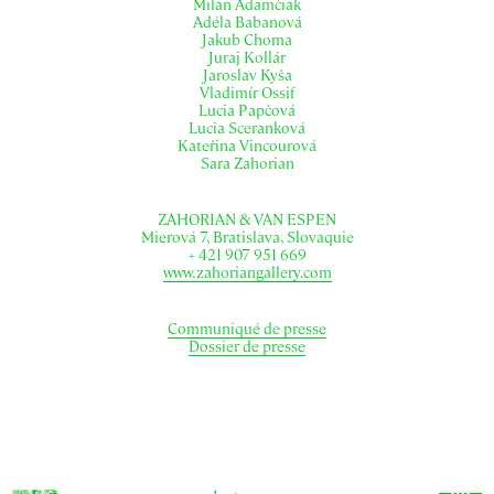
Milan Adamčiak
Adéla Babanová
Jakub Choma
Juraj Kollár
Jaroslav Kyša
Vladimír Ossif
Lucia Papčová
Lucia Sceranková
Kateřina Vincourová
Sara Zahorian
ZAHORIAN & VAN ESPEN
Mierová 7, Bratislava, Slovaquie
+ 421 907 951 669
www.zahoriangallery.com
Communiqué de presse
Dossier de presse