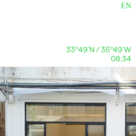
EN
33°49’N / 35°49’W
08:34