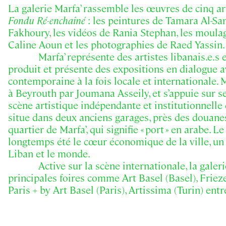
La galerie Marfa’ rassemble les œuvres de cinq art
Fondu Ré-enchaîné
: les peintures de Tamara Al-Sa
Fakhoury, les vidéos de Rania Stephan, les moula
Caline Aoun et les photographies de Raed Yassin.
Marfa’ représente des artistes libanais.e.s e
produit et présente des expositions en dialogue a
contemporaine à la fois locale et internationale. 
à Beyrouth par Joumana Asseily, et s’appuie sur ses
scène artistique indépendante et institutionnelle d
situe dans deux anciens garages, près des douane
quartier de Marfa’, qui signifie « port » en arabe. 
longtemps été le cœur économique de la ville, un l
Liban et le monde.
Active sur la scène internationale, la galer
principales foires comme Art Basel (Basel), Frieze
Paris + by Art Basel (Paris), Artissima (Turin) entr